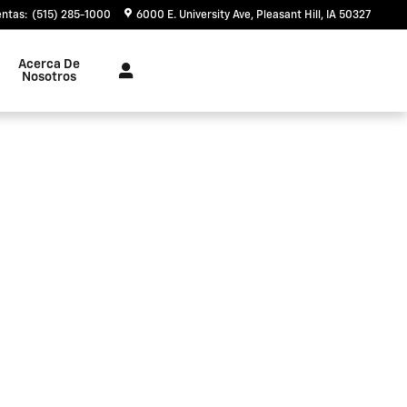
entas
:
(515) 285-1000
6000 E. University Ave
Pleasant Hill
,
IA
50327
Acerca De
Nosotros