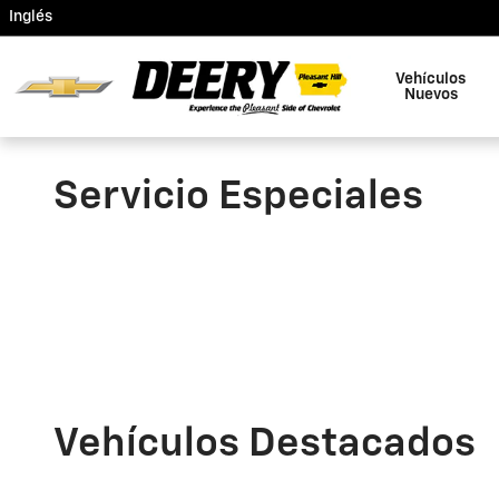
Saltar al contenido principal
Inglés
Vehículos
Nuevos
Servicio Especiales
Vehículos Destacados